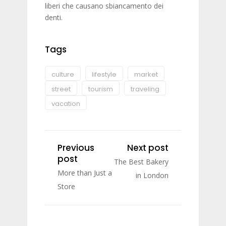
liberi che causano sbiancamento dei
denti.
Tags
culture
lifestyle
market
street
tourism
traveling
vacation
Previous
Next post
post
The Best Bakery
More than Just a
in London
Store